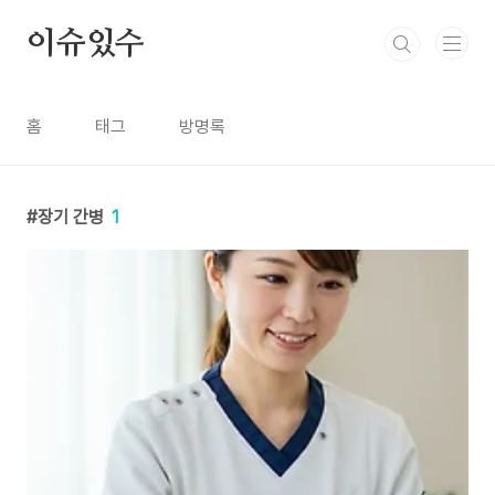
본문 바로가기
이슈있수
홈
태그
방명록
장기 간병
1