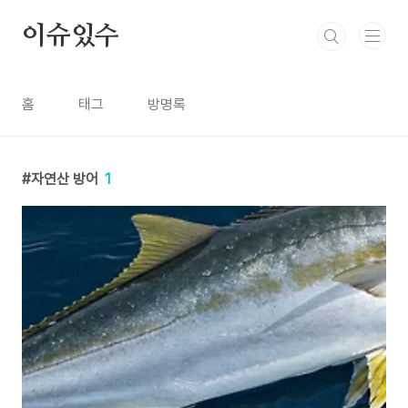
본문 바로가기
이슈있수
홈
태그
방명록
자연산 방어
1