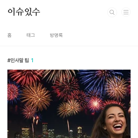
본문 바로가기
이슈있수
홈
태그
방명록
인사말 팁
1