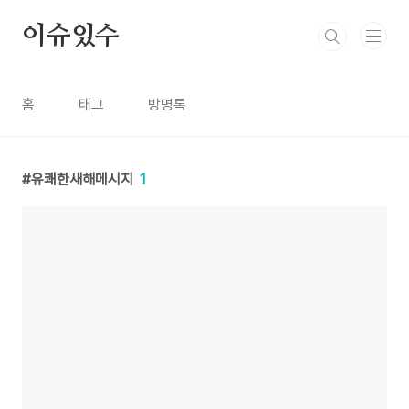
본문 바로가기
이슈있수
홈
태그
방명록
유쾌한새해메시지
1