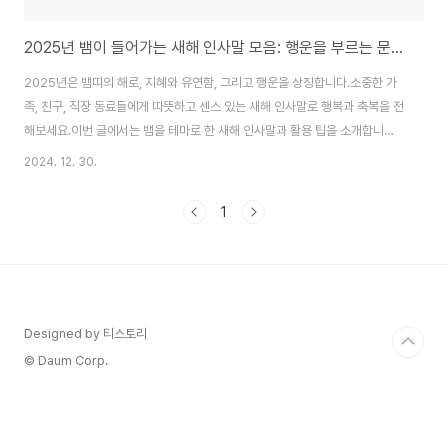
2025년 뱀이 들어가는 새해 인사말 모음: 행운을 부르는 문구 추천! 🐍✨
2025년은 뱀띠의 해로, 지혜와 유연함, 그리고 행운을 상징합니다.소중한 가
족, 친구, 직장 동료들에게 따뜻하고 센스 있는 새해 인사말로 행복과 축복을 전
해보세요.이번 글에서는 뱀을 테마로 한 새해 인사말과 활용 팁을 소개합니다.
🎉📌 가족을 위한 따뜻한 새해 인사말1. 뱀처럼 유연하고 지혜로운 한 해 되세
2024. 12. 30.
요!"2025년에는 뱀처럼 유연하게 모든 문제를 해결하고, 지혜롭게 목표를 이
루는 한 해가 되길 바랍니다.가족 모두의 건강과 행복을 기원합니다! 새해 복 많
1
이 받으세요. 💖🐍"2. 뱀의 행운이 깃드는 집안 되길"새해에는 행운의 뱀이 여
러분의 집을 찾아 건강과 웃음을 가득 채워주길 바랍니다.올해도 행복이 가득
한 가정이 되기를 소망합니다! 🏡✨"3. 평화와 사랑이 넘치는 한 해"2025년,
뱀이..
Designed by 티스토리
© Daum Corp.