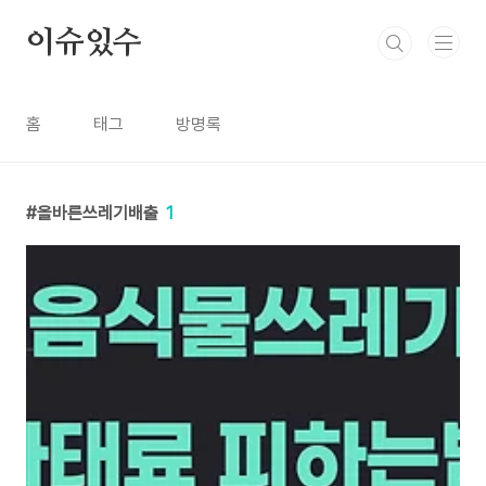
본문 바로가기
이슈있수
홈
태그
방명록
올바른쓰레기배출
1