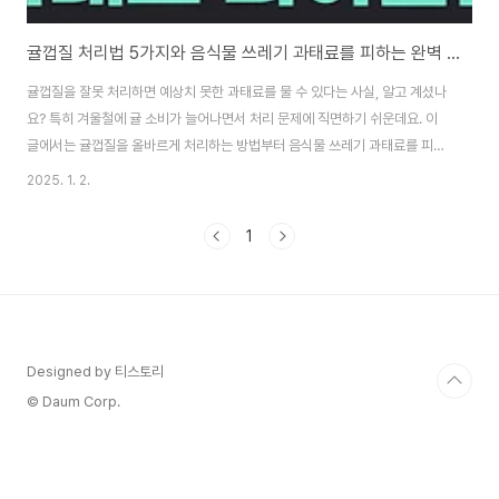
귤껍질 처리법 5가지와 음식물 쓰레기 과태료를 피하는 완벽 가이드
귤껍질을 잘못 처리하면 예상치 못한 과태료를 물 수 있다는 사실, 알고 계셨나
요? 특히 겨울철에 귤 소비가 늘어나면서 처리 문제에 직면하기 쉬운데요. 이
글에서는 귤껍질을 올바르게 처리하는 방법부터 음식물 쓰레기 과태료를 피할
수 있는 실질적인 팁까지 완벽히 정리했습니다. 환경을 지키고 경제적인 손실
2025. 1. 2.
도 예방할 수 있는 방법을 지금 알아보세요!1. 귤껍질은 음식물 쓰레기인가? 지
역별 규정 체크리스트귤껍질이 음식물 쓰레기인지 일반 쓰레기인지 혼란스러
1
워하는 분들이 많습니다. 지역별 규정이 다르기 때문에 혼동이 발생하기 쉽습
니다.🍊 귤껍질의 기본 분류대부분의 지역에서 귤껍질은 일반 쓰레기로 분류
됩니다. 이는 귤껍질이 자연분해가 어렵고, 음식물 쓰레기 처리 과정에서 문제
를 일으킬 수 있기 때문입니다.하지만 지자..
Designed by 티스토리
© Daum Corp.