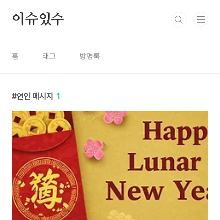
본문 바로가기
이슈있수
홈
태그
방명록
연인 메시지
1