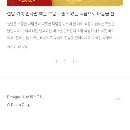
설날 카톡 인사말 예문 모음 – 센스 있는 덕담으로 마음을 전하세요! 🎉
설날은 소중한 사람들과 따뜻한 덕담을 나누며 한 해의 복을 기원하는 특별한
날입니다. 그러나 매년 반복되는 비슷한 인사말이 조금 식상하게 느껴질 때가
있죠. 올해는 센스 있는 메시지로 당신의 진심을 전해보세요! 아래는 상황에 맞
는 다양한 설날 카톡 인사말 예문입니다. 💌✨ 친구를 위한 설날 인사말친구에
2024. 12. 25.
게 보내는 설날 인사말은 가볍고 친근하면서도 진심을 담아야 합니다. 한 해의
시작을 축하하며 유쾌한 분위기를 더해보세요."복 많이 받는 한 해 되자! 설날
1
잘 보내고, 맛있는 거 많이 먹으면서 생각나면 연락해~ 😊""새해엔 네가 꿈꾸
는 모든 일들이 다 이루어지길! 건강하고 행복 가득한 한 해 보내자!""설날엔 잠
시 쉬면서 힘내고, 새해엔 네게 좋은 일들만 가득하길 바랄게. 함께 화이팅하
자!""올해는 너의..
Designed by 티스토리
© Daum Corp.