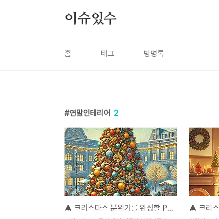
본문 바로가기
이슈있수
홈
태그
방명록
연말인테리어
2
🎄 크리스마스 분위기를 완성할 PE 트리 추천 BEST 10