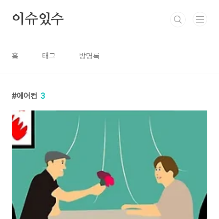
본문 바로가기
이슈있수
홈
태그
방명록
에어컨
3