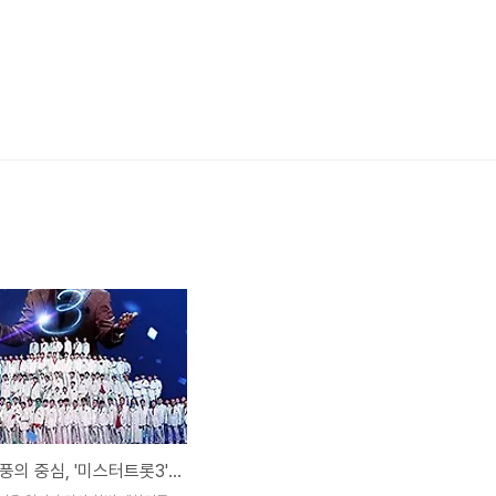
트로트 열풍의 중심, '미스터트롯3' 심사위원과 평가 기준 분석 🎤