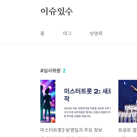
본문 바로가기
이슈있수
홈
태그
방명록
심사위원
2
미스터트롯3 방영일과 주요 정보