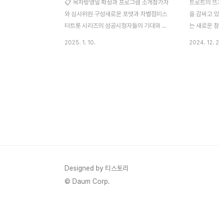
📋 목차방영일 확정과 프로그램 소개참가자
트로트의 뜨
와 심사위원 구성새로운 포맷과 차별점미스
을 감싸고 
터트롯 시리즈의 성공시청자들의 기대와 반
는 새로운 
응관련 트렌드와 인기 요인FAQ방영일 확정
주목받고 있
2025. 1. 10.
2024. 12. 2
과 프로그램 소개미스터트롯3의 방영일은 많
자들의 실력
은 팬들에게 기대를 모으고 있어요. 공식적인
명을 결정짓
첫 방송일은 2024년 12월 19일이며며 매
큰 관심사로
주 목요일 저녁 10시에 방영 됩니다. 이번 시
단과 평가 방
즌도 전통적인 트로트 음악의 매력을 현대적
자들에게 어
으로 재해석하며 다양한 연령대의 시청자들
보겠습니다! 
에게 다가갈 준비를 하고 있답니다. 미스터트
단 공개이번
롯3는 TV조선에서 보실 수 있습니다. 프로
군단은 총 
그램은 대한민국의 트로트 열풍을 다시 한 번
은 국민 마
불러일으킬 것으로 예상돼요. 시즌 1과 2에
자들을 세심
서 이미 큰 사랑을 받은 포맷을 기반으로 하
높이는 데 기
Designed by 티스토리
면서도, 이번에는 참가자들의 다양한 스토리
정:트로트의
© Daum Corp.
와 새로운 무대를 통해 한층 업그레이..
리즈의 심사