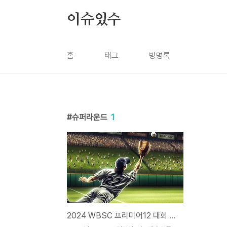
본문 바로가기
이슈있수
홈
태그
방명록
슈퍼라운드
1
2024 WBSC 프리미어12 대회 일정 및 정보