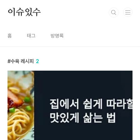
본문 바로가기
이슈있수
홈
태그
방명록
수육 레시피
2