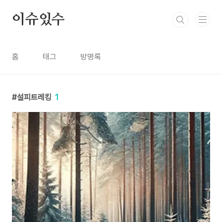
본문 바로가기
이슈있수
홈
태그
방명록
설피트레킹
1