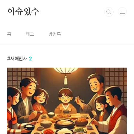
본문 바로가기
이슈있수
홈
태그
방명록
새해인사
2