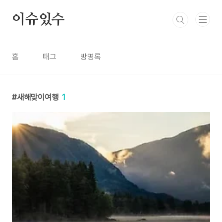
본문 바로가기
이슈있수
홈
태그
방명록
새해맞이여행
1