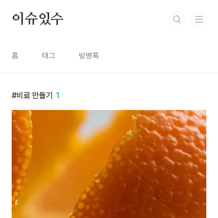
본문 바로가기
이슈있수
홈
태그
방명록
비료 만들기
1