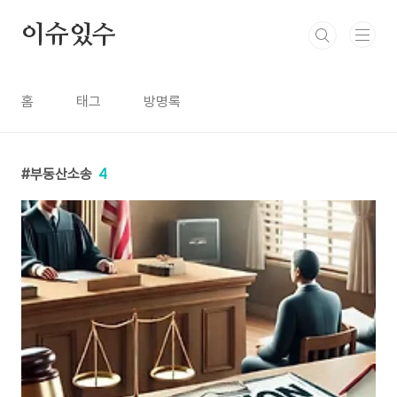
본문 바로가기
이슈있수
홈
태그
방명록
부동산소송
4