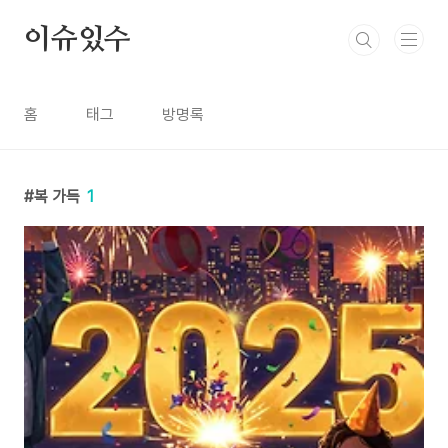
본문 바로가기
이슈있수
홈
태그
방명록
복 가득
1