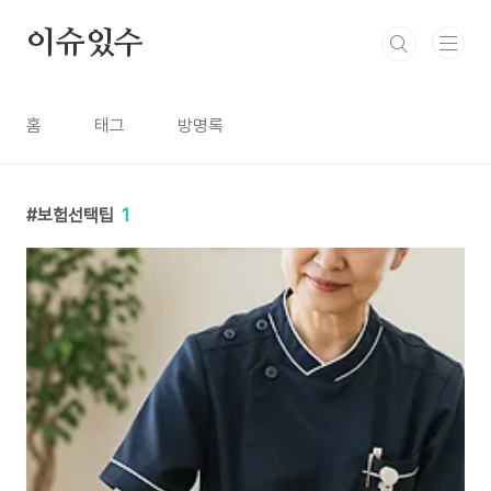
본문 바로가기
이슈있수
홈
태그
방명록
보험선택팁
1