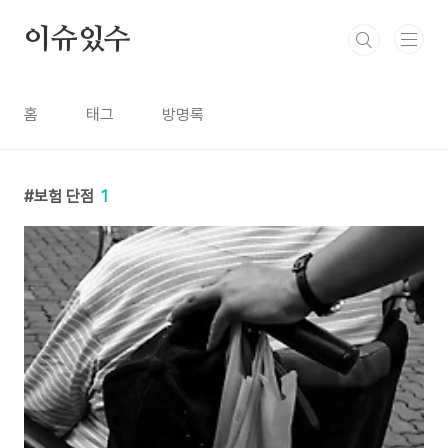
본문 바로가기
이슈있수
홈
태그
방명록
보험 단점
1