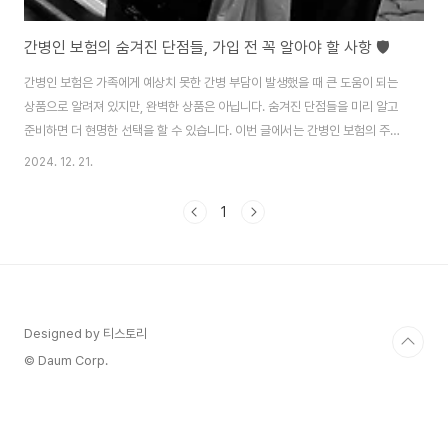
간병인 보험의 숨겨진 단점들, 가입 전 꼭 알아야 할 사항 🛡️
간병인 보험은 가족에게 예상치 못한 간병 부담이 발생했을 때 큰 도움이 되는
상품으로 알려져 있지만, 완벽한 상품은 아닙니다. 숨겨진 단점들을 미리 알고
준비하면 더 현명한 선택을 할 수 있습니다. 이번 글에서는 간병인 보험의 주요
단점과 이를 보완할 방법들을 자세히 살펴보겠습니다. 💡1. 높은 보험료, 과연
2024. 12. 21.
적정한가? 💸간병인 보험의 가장 큰 단점 중 하나는 높은 보험료입니다. 특히
만성 질환 병력이 있거나 고령자의 경우 보험료가 급격히 상승하는 경향이 있
1
습니다.주요 원인위험률 반영: 보험사는 고령층이나 기존 질환 보유자를 높은
리스크로 간주하기 때문에 보험료를 높게 책정합니다.특약 추가 비용: 기본 보
장 외에 암, 치매 등 특정 질병이나 간병 서비스 특약을 추가하면 비용이 더 증
가합니다.대처 방안..
Designed by 티스토리
© Daum Corp.