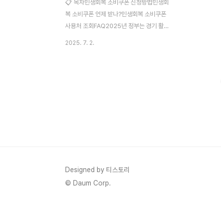
📋 목차민생회복 소비쿠폰 신청방법민생회
복 소비쿠폰 언제 받나?민생회복 소비쿠폰
사용처 조회FAQ2025년 정부는 경기 활성
화와 국민 생활 안정을 위해 ‘민생회복 소비
2025. 7. 2.
쿠폰’을 다시 한 번 시행하기로 결정했어요.
코로나19 이후 꾸준히 이어진 경기 침체와
물가 부담을 덜기 위해, 소비를 유도하는 목
적이에요. 이 쿠폰은 단순한 할인 쿠폰이 아
니라 지역 소상공인과 전통시장, 지정된 제휴
업종에서 현금처럼 사용 가능한 실질 혜택을
제공한답니다. 그렇다면 이 민생회복 소비쿠
폰은 언제 신청할 수 있고, 어떻게 받으며, 어
디서 사용할 수 있는지 궁금하시죠? 이 글에
서는 신청부터 수령, 사용처까지 깔끔하게 정
리해서 알려드릴게요. 제가 직접 알아본 정보
Designed by 티스토리
와 함께 ‘내가 생각했을 때’ 가장 효율적인 신
© Daum Corp.
청 방법도 알려드릴게요..