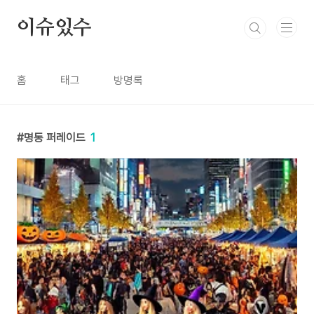
본문 바로가기
이슈있수
홈
태그
방명록
명동 퍼레이드
1