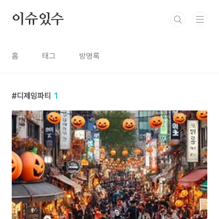
본문 바로가기
이슈있수
홈
태그
방명록
디제잉파티
1