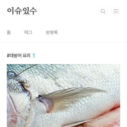
본문 바로가기
이슈있수
홈
태그
방명록
대방어 요리
1