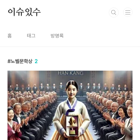
본문 바로가기
이슈있수
홈
태그
방명록
노벨문학상
2