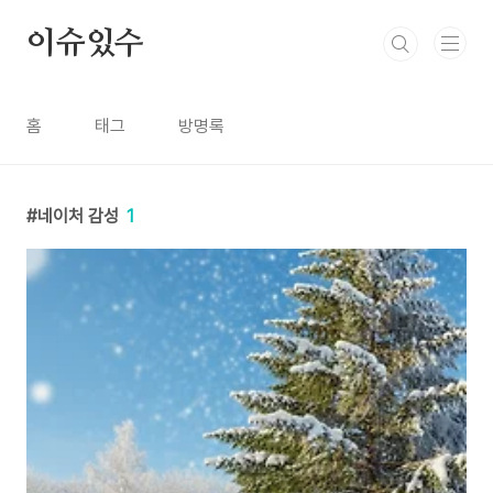
본문 바로가기
이슈있수
홈
태그
방명록
네이처 감성
1