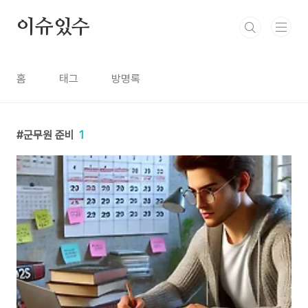
본문 바로가기
이슈있수
홈
태그
방명록
군무원 준비
1