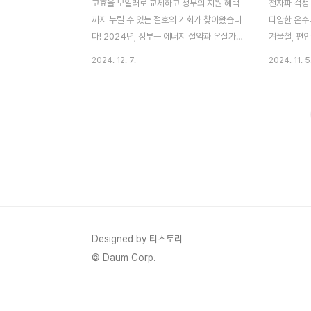
고효율 보일러로 교체하고 정부의 지원 혜택
전자파 걱정
까지 누릴 수 있는 절호의 기회가 찾아왔습니
다양한 온수
다! 2024년, 정부는 에너지 절약과 온실가
겨울철, 편
스 감축을 목표로 보일러 교체지원금 정책을
꼼꼼히 비교
2024. 12. 7.
2024. 11. 5
확대 시행합니다. 오래된 보일러를 고효율 모
혁신적인 기
델로 바꾸면 연료비 절감과 환경 보호 두 마
트의 특성과
리 토끼를 잡을 수 있습니다.이 글에서는 지
일의료기 프
원 대상, 신청 방법, 필요 서류 등을 자세히 살
순환식특징:
펴보며, 효율적으로 지원금을 받을 수 있는
완벽한 무소
방법을 소개합니다.✅ 보일러 교체지원금이
러운 패드는 
란?보일러 교체지원금은 가정용 저효율 보일
안한 사용감
러를 고효율 보일러로 교체할 때, 정부가 일
인해 사용 중
부 교체 비용을 지원하는 제도입니다. 이를
습니다. 사
통해 국민이 고효율 보일러를 손쉽게 도입하
물질을 최소
도록 돕고, 에너지 절약 및 환경 보호를 장려
안전성: 전
Designed by 티스토리
합니다.지원 혜택 요약지원금액: 보일러 1대
을 받아 안심
© Daum Corp.
당 최대 20~30만 원 ..
동 온도 조절