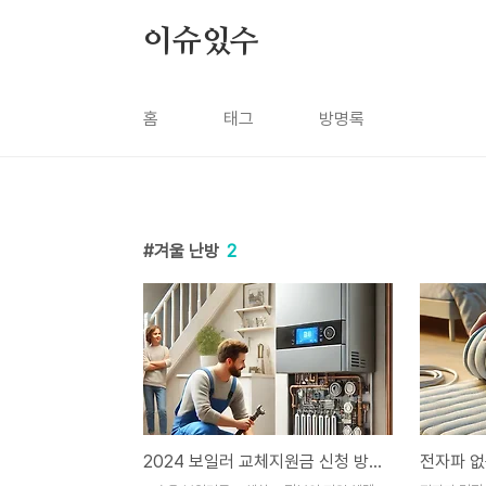
본문 바로가기
이슈있수
홈
태그
방명록
겨울 난방
2
2024 보일러 교체지원금 신청 방법 완벽 가이드 🏡💡
전자파 없