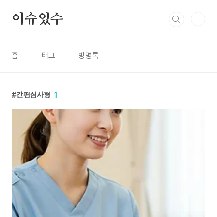
본문 바로가기
이슈있수
홈
태그
방명록
간편심사형
1