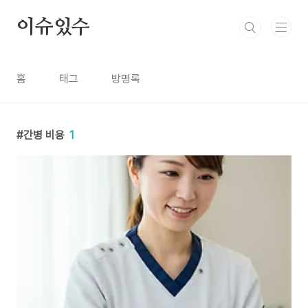
본문 바로가기
이슈있수
홈
태그
방명록
간병 비용
1