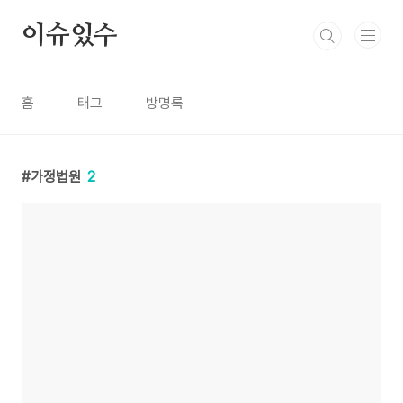
본문 바로가기
이슈있수
홈
태그
방명록
가정법원
2