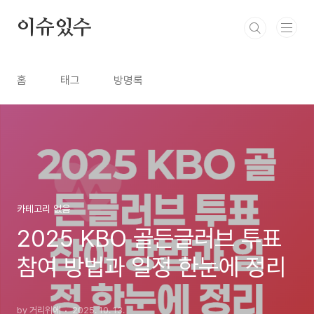
본문 바로가기
이슈있수
홈
태그
방명록
카테고리 없음
2025 KBO 골든글러브 투표
참여 방법과 일정 한눈에 정리
by 거리위에
2025. 10. 13.