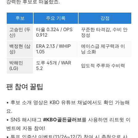
강력한 후보로 떠올랐죠.
후보
주요 기록
강점
고승민 (두
타율 0.324 / OPS
꾸준한 타격감, 수비 안
산)
0.912
정성
백정현 (삼
ERA 2.13 / WHIP
에이스급 제구력과 이
성)
1.05
닝 소화
박해민
도루 45개 / WAR
압도적 주루와 수비력
(LG)
5.2
팬 참여 꿀팁
• 후보 소개 영상은 KBO 유튜브 채널에서도 확인 가능해
요.
• SNS 해시태그
#KBO골든글러브
를 사용하면 리트윗 이
벤트에 자동 참여!
• 투표 인증샷 이벤트(11/26~12/7) 참여 시 추첨으로 사