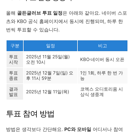
올해
골든글러브 투표 일정
은 아래와 같아요. 네이버 스포
츠와 KBO 공식 홈페이지에서 동시에 진행되며, 하루 한
번씩 투표할 수 있습니다.
구분
일정
비고
투표
2025년 11월 25일(월)
KBO·네이버 동시 오픈
시작
오전 10시
투표
2025년 12월 7일(일) 오
1인 1회, 하루 한 번 가
종료
후 11시 59분
능
결과
코엑스 오디토리움 시
2025년 12월 11일(목)
발표
상식 생중계
투표 참여 방법
방법은 생각보다 간단해요.
PC와 모바일
어디서나 참여