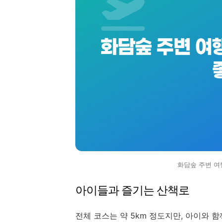
화담숲 주변 여
아이들과 즐기는 산책로
전체 코스는 약 5km 정도지만, 아이와 함