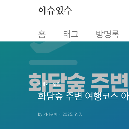
본문 바로가기
이슈있수
홈
태그
방명록
카테고리 없음
화담숲 주변 여행코스 아
by 거리위에
2025. 9. 7.