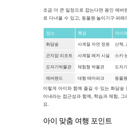
조금 더 큰 일정으로 잡는다면 용인 에버랜
로 다녀올 수 있고, 동물원·놀이기구·퍼
장소
특징
아이와
화담숲
사계절 자연 정원
산책,
곤지암 리조트
사계절 레저 시설
스키·
도자기박물관
체험형 박물관
도자기
에버랜드
대형 테마파크
동물원
이렇게 아이와 함께 즐길 수 있는 화담숲
이내라는 접근성과 함께, 학습과 체험, 그
요.
아이 맞춤 여행 포인트