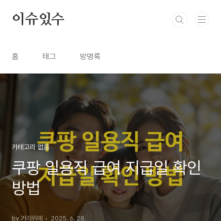
본문 바로가기
이슈있수
홈
태그
방명록
카테고리 없음
쿠팡 일용직 급여 지급일 확인
방법
by 거리위에
2025. 6. 28.