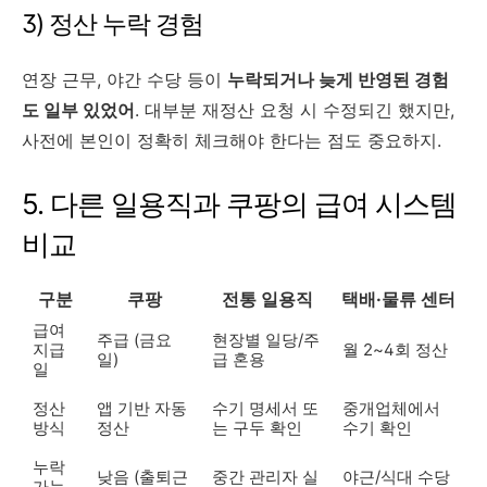
3) 정산 누락 경험
연장 근무, 야간 수당 등이
누락되거나 늦게 반영된 경험
도 일부 있었어
. 대부분 재정산 요청 시 수정되긴 했지만,
사전에 본인이 정확히 체크해야 한다는 점도 중요하지.
5. 다른 일용직과 쿠팡의 급여 시스템
비교
구분
쿠팡
전통 일용직
택배·물류 센터
급여
주급 (금요
현장별 일당/주
지급
월 2~4회 정산
일)
급 혼용
일
정산
앱 기반 자동
수기 명세서 또
중개업체에서
방식
정산
는 구두 확인
수기 확인
누락
낮음 (출퇴근
중간 관리자 실
야근/식대 수당
가능