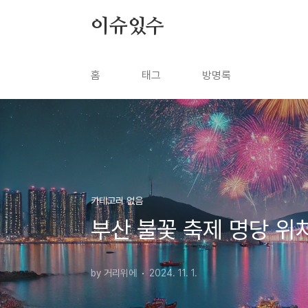
본문 바로가기
이슈있수
홈
태그
방명록
카테고리 없음
부산 불꽃 축제 명당 위
by 거리위에
2024. 11. 1.