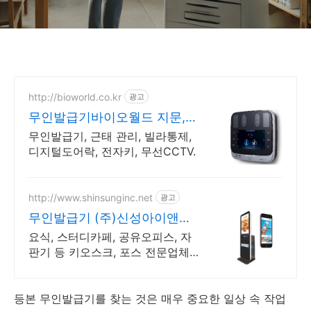
http://bioworld.co.kr
광고
무인발급기바이오월드 지문,홍
체,카드,보안전문가
무인발급기, 근태 관리, 빌라통제,
디지털도어락, 전자키, 무선CCTV.
http://www.shinsunginc.net
광고
무인발급기 (주)신성아이앤씨
유무선 상담고객 10% 할인
요식, 스터디카페, 공유오피스, 자
판기 등 키오스크, 포스 전문업체
무료상담
등본 무인발급기를 찾는 것은 매우 중요한 일상 속 작업