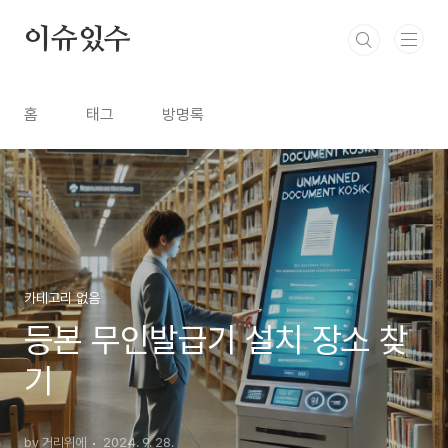
본문 바로가기
이슈있수
홈
태그
방명록
카테고리 없음
등본 무인발급기 설치 장소 찾
기
by 거리위에
2024. 9. 28.