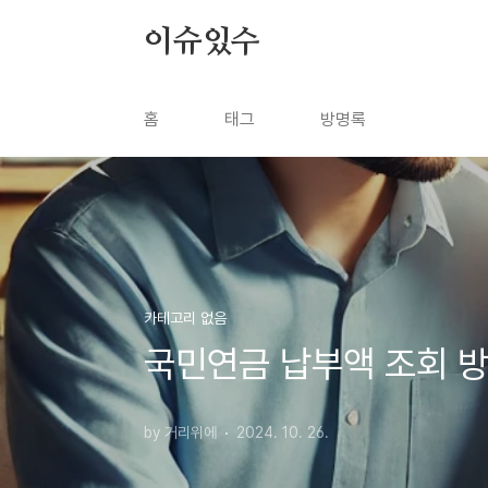
본문 바로가기
이슈있수
홈
태그
방명록
카테고리 없음
국민연금 납부액 조회 
by 거리위에
2024. 10. 26.