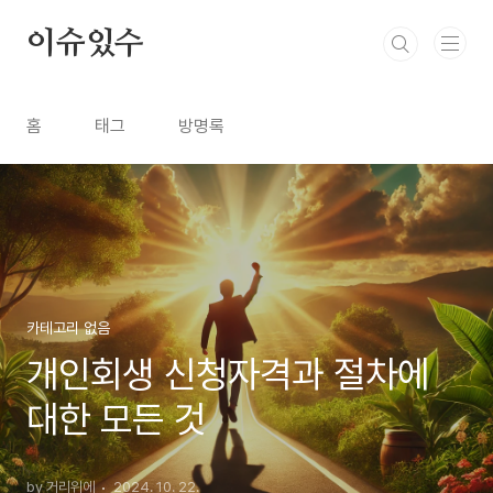
본문 바로가기
이슈있수
홈
태그
방명록
카테고리 없음
개인회생 신청자격과 절차에
대한 모든 것
by 거리위에
2024. 10. 22.