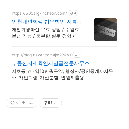
https://505zrg-incheon.com/
광고
인천개인회생 법무법인 지름길
합리적인 수임료
개인회생파산 무료 상담 / 수임료
분납 가능 / 풍부한 실무 경험 / 힘
들고 어려운 면책까지의 길, 지름
길이 끝까지 도와드립니다.
http://blog.naver.com/ljm99441
광고
부동산시세확인서발급전문사무소
서초동교대역10번출구앞, 행정사/공인중개사사무
소, 개인회생, 재산분할, 법원제출용
5
구독하기